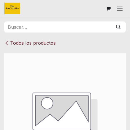
Ir al contenido
Todos los productos